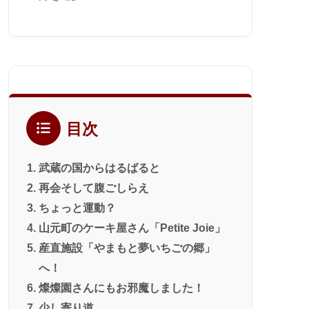
ー
カ
イ
ブ
目次
武蔵の国からはるばると
再会そして腹ごしらえ
ちょっと運動？
山元町のケーキ屋さん「Petite Joie」
産直施設「やまもと夢いちごの郷」
へ！
燦燦園さんにもお邪魔しました！
少し寄り道