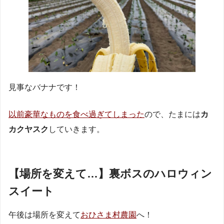
見事なバナナです！
以前豪華なものを食べ過ぎてしまった
ので、たまには
カ
カクヤスク
していきます。
【場所を変えて…】裏ボスのハロウィン
スイート
午後は場所を変えて
おひさま村農園
へ！