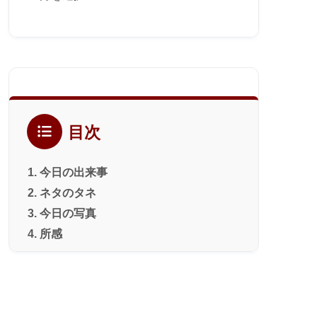
ー
カ
イ
ブ
目次
今日の出来事
ネタのタネ
今日の写真
所感